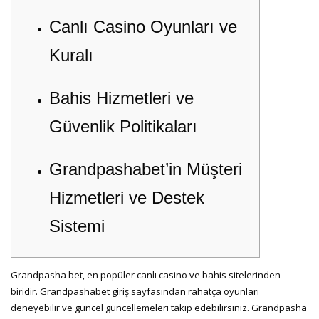
Canlı Casino Oyunları ve
Kuralı
Bahis Hizmetleri ve
Güvenlik Politikaları
Grandpashabet’in Müşteri
Hizmetleri ve Destek
Sistemi
Grandpasha bet, en popüler canlı casino ve bahis sitelerinden
biridir. Grandpashabet giriş sayfasından rahatça oyunları
deneyebilir ve güncel güncellemeleri takip edebilirsiniz. Grandpasha