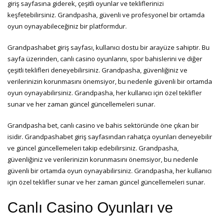
giriş sayfasına giderek, çeşitli oyunlar ve tekliflerinizi
keşfetebilirsiniz. Grandpasha, güvenli ve profesyonel bir ortamda
oyun oynayabileceğiniz bir platformdur.
Grandpashabet giriş sayfası, kullanıcı dostu bir arayüze sahiptir. Bu
sayfa üzerinden, canlı casino oyunlarını, spor bahislerini ve diğer
çeşitli teklifleri deneyebilirsiniz. Grandpasha, güvenliğiniz ve
verilerinizin korunmasını önemsiyor, bu nedenle güvenli bir ortamda
oyun oynayabilirsiniz. Grandpasha, her kullanıcı için özel teklifler
sunar ve her zaman güncel güncellemeleri sunar.
Grandpasha bet, canlı casino ve bahis sektöründe öne çıkan bir
isidir. Grandpashabet giriş sayfasından rahatça oyunları deneyebilir
ve güncel güncellemeleri takip edebilirsiniz. Grandpasha,
güvenliğiniz ve verilerinizin korunmasını önemsiyor, bu nedenle
güvenli bir ortamda oyun oynayabilirsiniz. Grandpasha, her kullanıcı
için özel teklifler sunar ve her zaman güncel güncellemeleri sunar.
Canlı Casino Oyunları ve