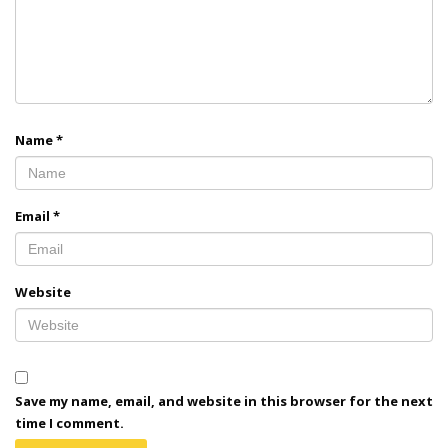
Name
*
Email
*
Website
Save my name, email, and website in this browser for the next
time I comment.