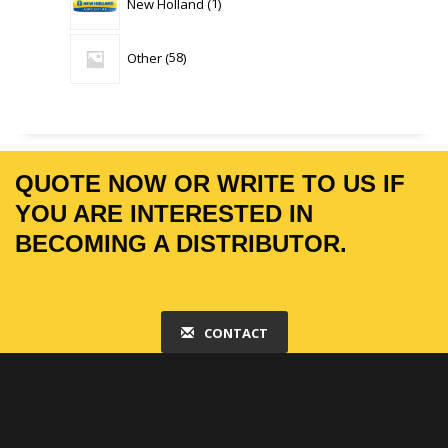
New Holland
1
product
58
Other
58
products
QUOTE NOW OR WRITE TO US IF
YOU ARE INTERESTED IN
BECOMING A DISTRIBUTOR.
CONTACT