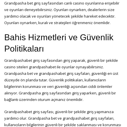
Grandpasha bet giriş sayfasından canlı casino oyunlarına erişebilir
ve oyunları deneyebilirsiniz. Oyunları oynarken, dealerlerin size
yardımcı olacak ve oyunları yönetecek şekilde hareket edecektir.
Oyunları oynarken, kuralı ve stratejileri öğrenmeniz önemlidir.
Bahis Hizmetleri ve Güvenlik
Politikaları
Grandpashabet giriş sayfasından giriş yaparak, güvenli bir şekilde
casino siteleri grandpashabet ile oyunlar oynayabilirsiniz.
Grandpasha bet ve grandpashabet giriş sayfaları, güvenliği en üst
düzeyde ön planda tutar. Güvenlik politikaları, kullanıcıların
bilgilerinin korunması ve veri güvenliği açısından ciddi önlemler
alınıyor. Grandpasha giriş sayfasından giriş yaparken, güvenli bir
bağlantı üzerinden oturum açmanız önemlidir.
Grandpashabet giriş sayfası, güvenli bir şekilde giriş yapmanıza
yardımcı olur. Grandpasha bet ve grandpashabet giriş sayfaları,
kullanıcıların bilgilerinin güvenli bir şekilde saklanması ve korunması