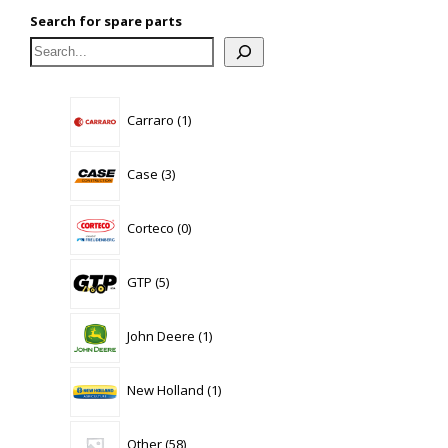
Search for spare parts
1
Carraro
1
product
3
Case
3
products
0
Corteco
0
products
5
GTP
5
products
1
John Deere
1
product
1
New Holland
1
product
58
Other
58