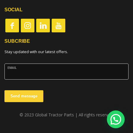
SOCIAL
SUBCRIBE
Stay updated with our latest offers.
EMAIL
Send message
© 2023 Global Tractor Parts | All rights reserved.