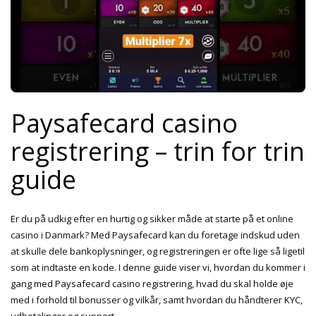
Paysafecard casino
registrering – trin for trin
guide
Er du på udkig efter en hurtig og sikker måde at starte på et online
casino i Danmark? Med Paysafecard kan du foretage indskud uden
at skulle dele bankoplysninger, og registreringen er ofte lige så ligetil
som at indtaste en kode. I denne guide viser vi, hvordan du kommer i
gang med Paysafecard casino registrering, hvad du skal holde øje
med i forhold til bonusser og vilkår, samt hvordan du håndterer KYC,
udbetalinger og support.