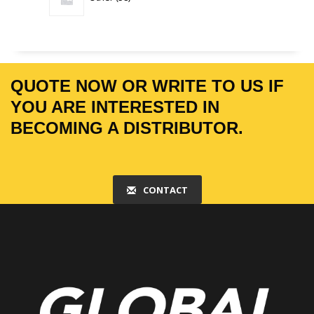
products
QUOTE NOW OR WRITE TO US IF
YOU ARE INTERESTED IN
BECOMING A DISTRIBUTOR.
CONTACT