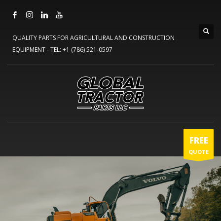
QUALITY PARTS FOR AGRICULTURAL AND CONSTRUCTION
EQUIPMENT -
TEL: +1 (786) 521-0597
FREE
QUOTE