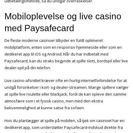
udbetalingsmetode, så du undgår overraskelser.
Mobiloplevelse og live casino
med Paysafecard
De fleste moderne casinoer tilbyder en fuldt optimeret
mobilplatform, enten som en responsiv hjemmeside eller som en
dedikeret app til iOS og Android. Når du har indbetalt med
Paysafecard, kan du straks begynde at spille slots, bordspil eller live
dealer‑spil på din telefon.
Live casino‑afsnittet kræver ofte en hurtig internetforbindelse for at
undgå forsinkelser i kort- og dealer‑streamen. Mange spillere vælger
at spille live roulette eller blackjack, fordi de kan opleve den samme
atmosfære som i et fysisk casino, men med den ekstra
bekvemmelighed at kunne satse fra sofaen.
Hvis du planlægger at spille på mobilen, så tjek om casinoet har en
dedikeret app, som understøtter Paysafecard‑indskud direkte fra