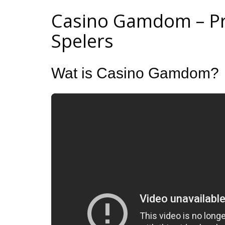
Casino Gamdom – Pra
Spelers
Wat is Casino Gamdom?