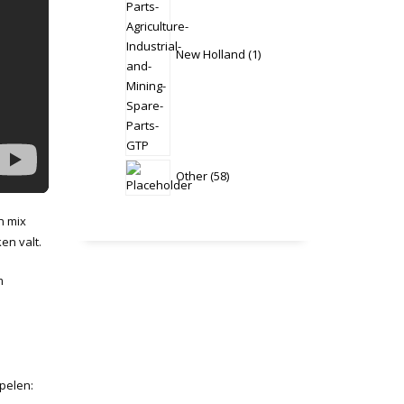
New Holland
1
58
Other
58
products
n mix
en valt.
m
spelen: