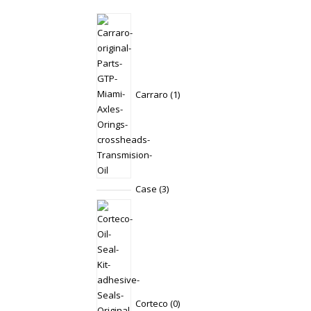
1
product
Carraro
1
3
Case
3
products
0
products
Corteco
0