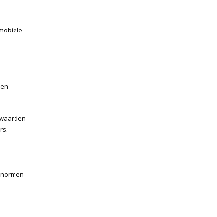
 mobiele
 en
P‑waarden
rs.
e normen
n