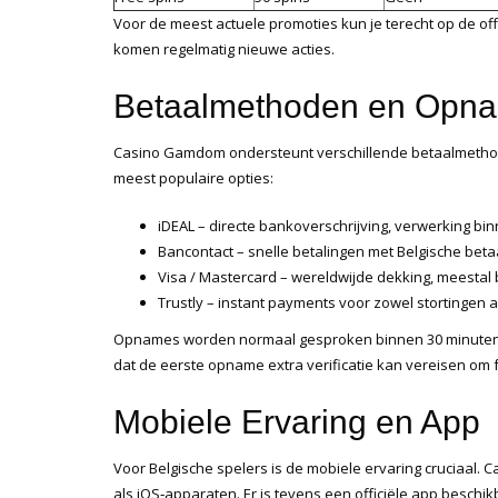
Voor de meest actuele promoties kun je terecht op de offi
komen regelmatig nieuwe acties.
Betaalmethoden en Opn
Casino Gamdom ondersteunt verschillende betaalmethoden
meest populaire opties:
iDEAL – directe bankoverschrijving, verwerking bi
Bancontact – snelle betalingen met Belgische beta
Visa / Mastercard – wereldwijde dekking, meestal 
Trustly – instant payments voor zowel stortingen al
Opnames worden normaal gesproken binnen 30 minuten t
dat de eerste opname extra verificatie kan vereisen om
Mobiele Ervaring en App
Voor Belgische spelers is de mobiele ervaring cruciaal
als iOS‑apparaten. Er is tevens een officiële app beschi