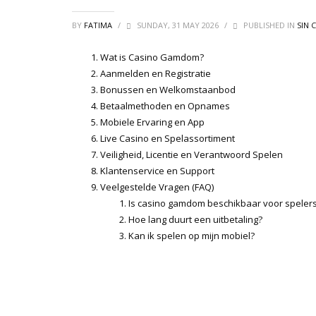
BY
FATIMA
/
SUNDAY, 31 MAY 2026
/
PUBLISHED IN
SIN 
Wat is Casino Gamdom?
Aanmelden en Registratie
Bonussen en Welkomstaanbod
Betaalmethoden en Opnames
Mobiele Ervaring en App
Live Casino en Spelassortiment
Veiligheid, Licentie en Verantwoord Spelen
Klantenservice en Support
Veelgestelde Vragen (FAQ)
Is casino gamdom beschikbaar voor spelers 
Hoe lang duurt een uitbetaling?
Kan ik spelen op mijn mobiel?