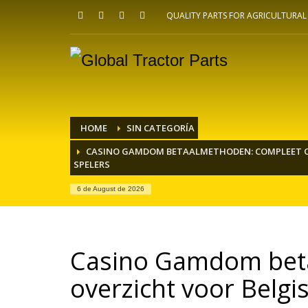
QUALITY PARTS FOR AGRICULTURA
HOME
SIN CATEGORÍA
CASINO GAMDOM BETAALMETHODEN: COMPLEET O
SPELERS
6 de August de 2026
Casino Gamdom bet
overzicht voor Belgi