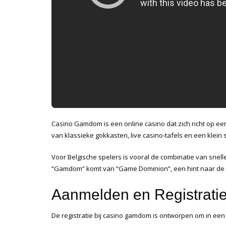
Casino Gamdom is een online casino dat zich richt op ee
van klassieke gokkasten, live casino‑tafels en een klein
Voor Belgische spelers is vooral de combinatie van snell
“Gamdom” komt van “Game Dominion”, een hint naar de do
Aanmelden en Registrati
De registratie bij casino gamdom is ontworpen om in een 