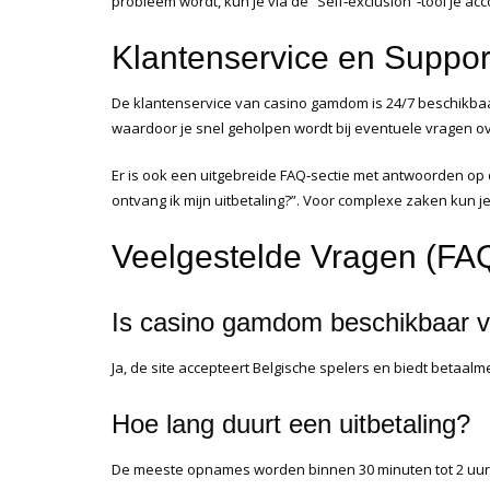
probleem wordt, kun je via de “Self‑exclusion”‑tool je acc
Klantenservice en Suppor
De klantenservice van casino gamdom is 24/7 beschikbaar 
waardoor je snel geholpen wordt bij eventuele vragen o
Er is ook een uitgebreide FAQ‑sectie met antwoorden op 
ontvang ik mijn uitbetaling?”. Voor complexe zaken kun 
Veelgestelde Vragen (FA
Is casino gamdom beschikbaar vo
Ja, de site accepteert Belgische spelers en biedt betaalm
Hoe lang duurt een uitbetaling?
De meeste opnames worden binnen 30 minuten tot 2 uur 