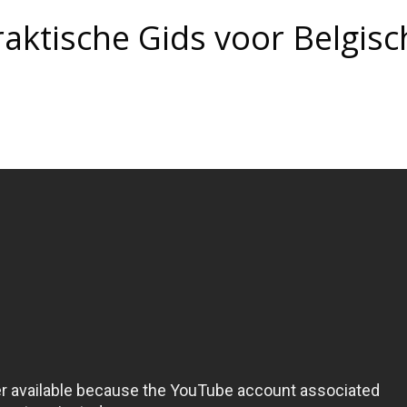
ktische Gids voor Belgisc