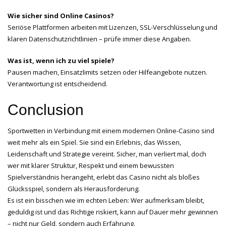
Wie sicher sind Online Casinos?
Seriöse Plattformen arbeiten mit Lizenzen, SSL-Verschlüsselung und
klaren Datenschutzrichtlinien – prüfe immer diese Angaben.
Was ist, wenn ich zu viel spiele?
Pausen machen, Einsatzlimits setzen oder Hilfeangebote nutzen.
Verantwortung ist entscheidend.
Conclusion
Sportwetten in Verbindung mit einem modernen Online-Casino sind
weit mehr als ein Spiel. Sie sind ein Erlebnis, das Wissen,
Leidenschaft und Strategie vereint. Sicher, man verliert mal, doch
wer mit klarer Struktur, Respekt und einem bewussten
Spielverständnis herangeht, erlebt das Casino nicht als bloßes
Glücksspiel, sondern als Herausforderung.
Es ist ein bisschen wie im echten Leben: Wer aufmerksam bleibt,
geduldig ist und das Richtige riskiert, kann auf Dauer mehr gewinnen
– nicht nur Geld, sondern auch Erfahrung.