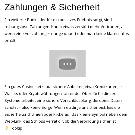
Zahlungen & Sicherheit
Ein weiterer Punkt, der für ein positives Erlebnis sorgt, sind
reibungslose Zahlungen. Kaum etwas zerstört mehr Vertrauen, als
wenn eine Auszahlung zu lange dauert oder man keine klaren Infos
erhält.
Ein gutes Casino setzt auf sichere Anbieter, etwa Kreditkarten, e-
Wallets oder Kryptowährungen. Unter der Oberfläche dieser
Systeme arbeitet eine sichere Verschlüsselung, die deine Daten
schützt – also keine Sorge. Wenn du dir je unsicher bist, lies die
Sicherheitsrichtlinien oder klicke auf das kleine Symbol neben dem
Web-Link, das Schloss verrät dir, ob die Verbindung sicher ist.
Tooltip