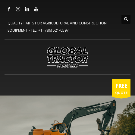
QUALITY PARTS FOR AGRICULTURAL AND CONSTRUCTION
EQUIPMENT -
TEL: +1 (786) 521-0597
FREE
QUOTE