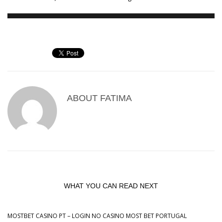
ABOUT
FATIMA
WHAT YOU CAN READ NEXT
MOSTBET CASINO PT – LOGIN NO CASINO MOST BET PORTUGAL