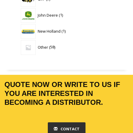
products
1
John Deere
1
product
1
New Holland
1
product
58
Other
58
products
QUOTE NOW OR WRITE TO US IF
YOU ARE INTERESTED IN
BECOMING A DISTRIBUTOR.
CONTACT