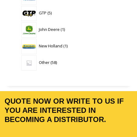
5
GTP
5
products
1
John Deere
1
product
1
New Holland
1
product
58
Other
58
products
QUOTE NOW OR WRITE TO US IF
YOU ARE INTERESTED IN
BECOMING A DISTRIBUTOR.